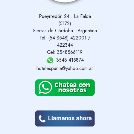
Pueyrredón 24 . La Falda
(5172)
Sierras de Córdoba . Argentina
Tel: (54 3548) 422001 /
422344
Cel: 3548566119
3548 415874
hotelespania@yahoo.com.ar